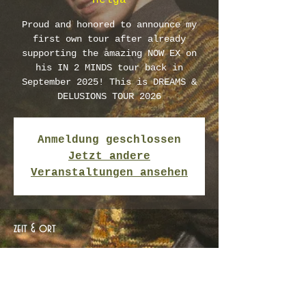
Helga
Proud and honored to announce my
first own tour after already
supporting the amazing NOW EX on
his IN 2 MINDS tour back in
September 2025! This is DREAMS &
DELUSIONS TOUR 2026
Anmeldung geschlossen
Jetzt andere
Veranstaltungen ansehen
zeit & ort
27. März 2026, 20:00
Bremen, Helga, Helgolander Str. 22,
28217 Bremen, Deutschland