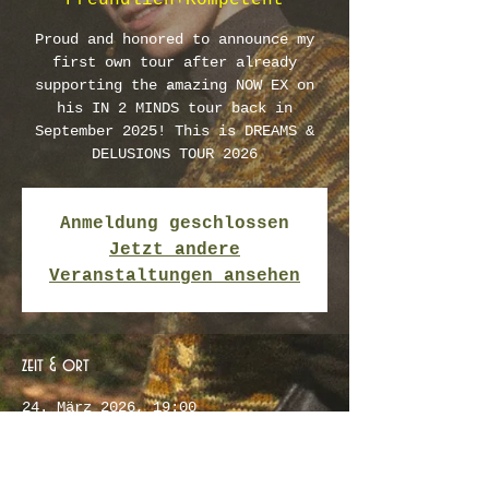
Freundlich+Kompetent
Proud and honored to announce my
first own tour after already
supporting the amazing NOW EX on
his IN 2 MINDS tour back in
September 2025! This is DREAMS &
DELUSIONS TOUR 2026
Anmeldung geschlossen
Jetzt andere
Veranstaltungen ansehen
zeit & ort
24. März 2026, 19:00
Hamburg, Freundlich+Kompetent,
Hamburger Str. 13, 22083 Hamburg,
Deutschland