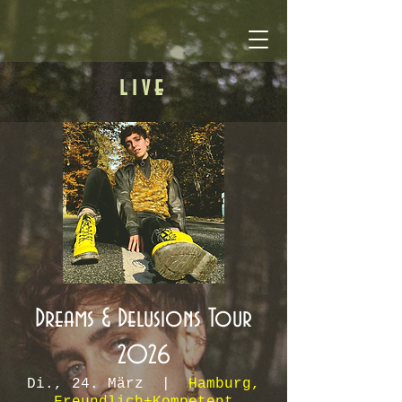
live
Dreams & Delusions Tour
2026
Di., 24. März
  |  
Hamburg,