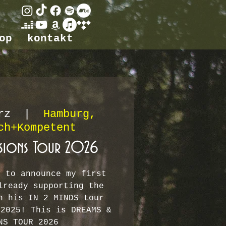
op
kontakt
rz
  |  
Hamburg,
ch+Kompetent
usions Tour 2026
d to announce my first
lready supporting the
n his IN 2 MINDS tour
 2025! This is DREAMS &
NS TOUR 2026