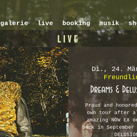
galerie
live
booking
musik
sh
live
Di., 24. Mä
Freundli
Dreams & Del
Proud and honore
own tour after a
amazing NOW EX o
back in September
DELUSIO