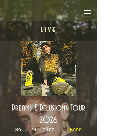
live
Dreams & Delusions Tour
2026
So., 29. März
  |  
Bonn