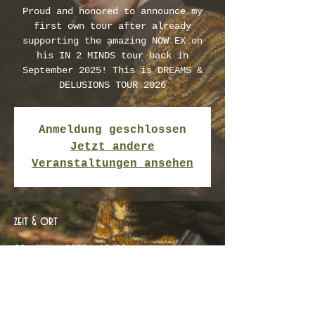
Proud and honored to announce my
first own tour after already
supporting the amazing NOW EX on
his IN 2 MINDS tour back in
September 2025! This is DREAMS &
DELUSIONS TOUR 2026
Anmeldung geschlossen
Jetzt andere
Veranstaltungen ansehen
zeit & ort
29. März 2026, 18:00
Bonn, Oxfordstraße 20-22, 53111
Bonn, Deutschland